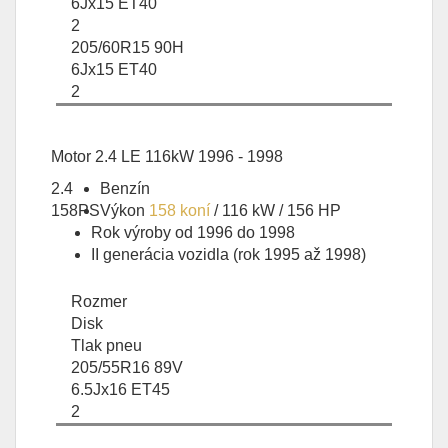
6Jx15 ET40
2
205/60R15 90H
6Jx15 ET40
2
Motor 2.4 LE 116kW 1996 - 1998
2.4
Benzín
158PS
Výkon
158 koní
/ 116 kW / 156 HP
Rok výroby od 1996 do 1998
II generácia vozidla (rok 1995 až 1998)
Rozmer
Disk
Tlak pneu
205/55R16 89V
6.5Jx16 ET45
2