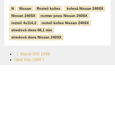
N
Nissan
Rozteč kolies
kolesá Nissan 240SX
Nissan 240SX
rozmer pneu Nissan 240SX
rozteč 4x114,3
rozteč kolies Nissan 240SX
stredová diera 66,1 mm
stredová diera Nissan 240SX
〈
Maruti 800 1998
Opel Vita 1998
〉