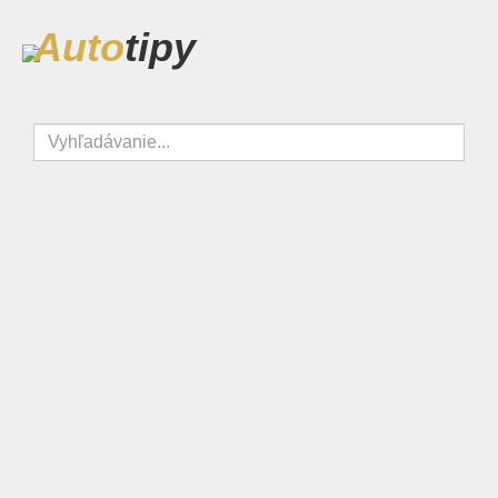
Auto
tipy