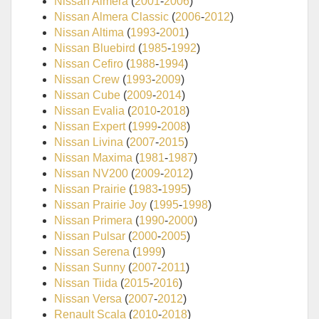
Nissan Almera
(
2001
-
2006
)
Nissan Almera Classic
(
2006
-
2012
)
Nissan Altima
(
1993
-
2001
)
Nissan Bluebird
(
1985
-
1992
)
Nissan Cefiro
(
1988
-
1994
)
Nissan Crew
(
1993
-
2009
)
Nissan Cube
(
2009
-
2014
)
Nissan Evalia
(
2010
-
2018
)
Nissan Expert
(
1999
-
2008
)
Nissan Livina
(
2007
-
2015
)
Nissan Maxima
(
1981
-
1987
)
Nissan NV200
(
2009
-
2012
)
Nissan Prairie
(
1983
-
1995
)
Nissan Prairie Joy
(
1995
-
1998
)
Nissan Primera
(
1990
-
2000
)
Nissan Pulsar
(
2000
-
2005
)
Nissan Serena
(
1999
)
Nissan Sunny
(
2007
-
2011
)
Nissan Tiida
(
2015
-
2016
)
Nissan Versa
(
2007
-
2012
)
Renault Scala
(
2010
-
2018
)