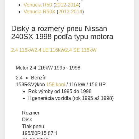
Venucia R50
(
2012
-
2014
)
Venucia R50X
(
2013
-
2014
)
Disky a rozmery pneu Nissan
240SX 1998 podľa typu motora
2.4 116kW
2.4 LE 116kW
2.4 SE 116kW
Motor 2.4 116kW 1995 - 1998
2.4
Benzín
158PS
Výkon
158 koní
/ 116 kW / 156 HP
Rok výroby od 1995 do 1998
II generácia vozidla (rok 1995 až 1998)
Rozmer
Disk
Tlak pneu
195/60R15 87H